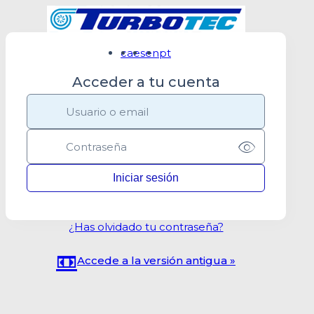
ca
es
en
pt
Acceder a tu cuenta
¿Has olvidado tu contraseña?
📼
Accede a la versión antigua »