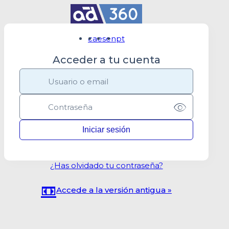
ca
es
en
pt
Acceder a tu cuenta
¿Has olvidado tu contraseña?
📼
Accede a la versión antigua »