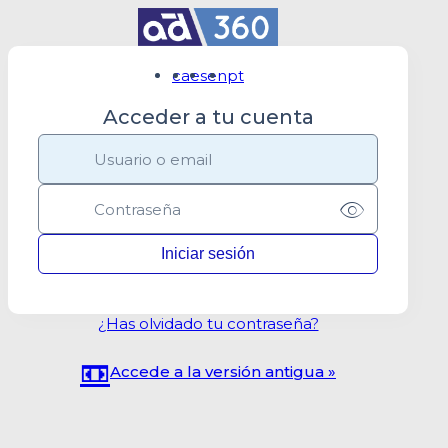
ca
es
en
pt
Acceder a tu cuenta
¿Has olvidado tu contraseña?
📼
Accede a la versión antigua »