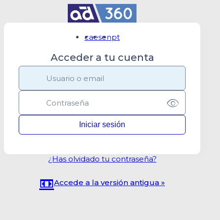
ca
es
en
pt
Acceder a tu cuenta
¿Has olvidado tu contraseña?
📼
Accede a la versión antigua »